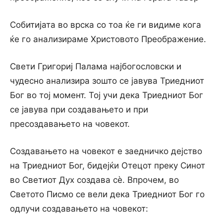
Собитијата во врска co тоа ќе ги видиме кога
ќе го анализираме Христовото Преображение.
Свети Григориј Палама најбогословски и
чудесно анализира зошто се јавува Триедниот
Бог во тој момент. Тој учи дека Триедниот Бог
се јавува при создавањето и при
пресоздавањето на човекот.
Создавањето на човекот е заедничко дејство
на Триедниот Бог, бидејќи Отецот преку Синот
во Светиот Дух создава сè. Впрочем, во
Светото Писмо се вели дека Триедниот Бог го
одлучи создавањето на човекот: