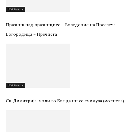
Празници
Празник над празниците – Вoвeдeниe на Прeсвeта
Бoгoрoдица – Пречиста
Празници
Св. Димитрија, моли го Бог да ни се смилува (молитва)