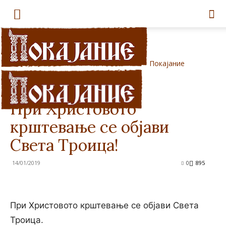
Покајание
Дома
Празници
Празници
При Христовото
крштевање се објави
Света Троица!
14/01/2019
0
895
При Христовото крштевање се објави Света
Троица.