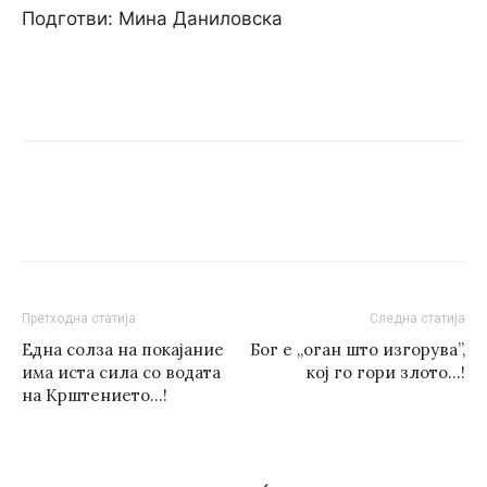
Подготви: Мина Даниловска
Претходна статија
Следна статија
Една солза на покајание
Бог е „оган што изгорува”,
има иста сила co водата
кој го гори злото…!
на Крштението…!