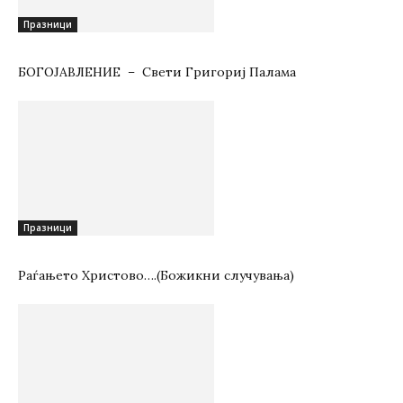
Празници
БОГОЈАВЛЕНИЕ – Свети Григориј Палама
Празници
Раѓањето Христово….(Божикни случувања)