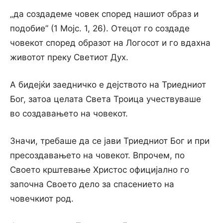
„да создадеме човек според нашиот образ и
подобие” (1 Мојс. 1, 26). Отецот го создаде
човекот според образот на Логосот и го вдахна
животот преку Светиот Дух.
А бидејќи заедничко е дејството на Триедниот
Бог, затоа целата Света Троица учествуваше
во создавањето на човекот.
Значи, требаше да се јави Триедниот Бог и при
пресоздавањето на човекот. Впрочем, по
Своето крштевање Христос официјално го
започна Своето дело за спасението на
човечкиот род.