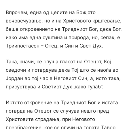
Впрочем, една од целите на Божјото
вочовечување, но и на Христовото крштевање,
беше откровението на Триедниот Бог, дека Бог,
иако има една суштина и природа, но, сепак, е
Триипостасен – Отец, и Син и Свет Дух.
Така, значи, се слуша гласот на Отецот, Кој
сведочи и потврдува дека Тој што се наоѓа во
Јордан во тој час е Неговиот Син, а, исто така,
присуствува и Светиот Дух „како гулаб”.
Истото откровение на Триедниот Бог и истата
потврда на Отецот се случува нешто пред
Христовите страдања, при Неговото
преображение, кое се случи на гората Тавор