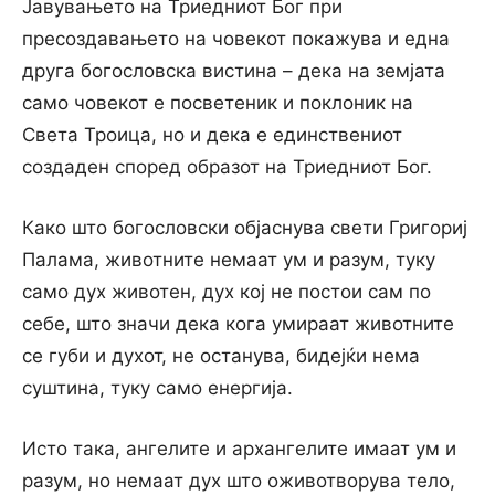
Јавувањето на Триедниот Бог при
пресоздавањето на човекот покажува и една
друга богословска вистина – дека на земјата
само човекот е посветеник и поклоник на
Света Троица, но и дека е единствениот
создаден според образот на Триедниот Бог.
Како што богословски објаснува свети Григориј
Палама, животните немаат ум и разум, туку
само дух животен, дух кој не постои сам по
себе, што значи дека кога умираат животните
се губи и духот, не останува, бидејќи нема
суштина, туку само енергија.
Исто така, ангелите и архангелите имаат ум и
разум, но немаат дух што оживотворува тело,