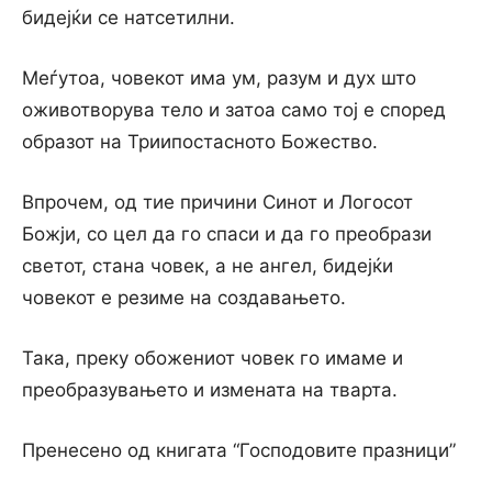
бидејќи се натсетилни.
Меѓутоа, човекот има ум, разум и дух што
оживотворува тело и затоа само тој е според
образот на Триипостасното Божество.
Впрочем, од тие причини Синот и Логосот
Божји, co цел да го спаси и да го преобрази
светот, стана човек, а не ангел, бидејќи
човекот е резиме на создавањето.
Така, преку обожениот човек го имаме и
преобразувањето и измената на тварта.
Пренесено од книгата “Господовите празници”