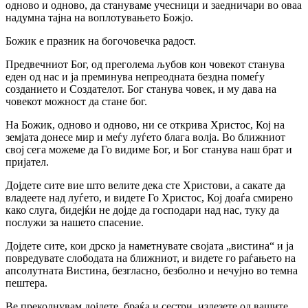
одново и одново, да стануваме учесници и заедничари во оваа
надумна тајна на воплотувањето Божјо.
Божик е празник на богочовечка радост.
Предвечниот Бог, од преголема љубов кон човекот станува
еден од нас и ја преминува непреодната бездна помеѓу
созданието и Создателот. Бог станува човек, и му дава на
човекот можност да стане бог.
На Божик, одново и одново, ни се открива Христос, Кој на
земјата донесе мир и меѓу луѓето блага волја. Во ближниот
свој сега можеме да Го видиме Бог, и Бог станува наш брат и
пријател.
Дојдете сите вие што велите дека сте Христови, а сакате да
владеете над луѓето, и видете Го Христос, Кој доаѓа смирено
како слуга, бидејќи не дојде да господари над нас, туку да
послужи за нашето спасение.
Дојдете сите, кои дрско ја наметнувате својата „вистина“ и ја
повредувате слободата на ближниот, и видете го раѓањето на
апсолутната Вистина, безгласно, безболно и нечујно во темна
пештера.
Ве преколнувам дојдете, браќа и сестри, излезете од вашите