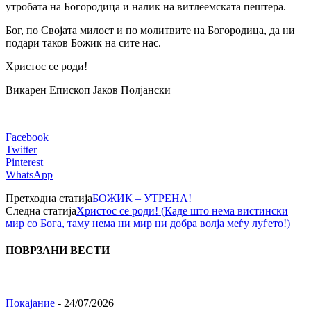
утробата на Богородица и налик на витлеемската пештера.
Бог, по Својата милост и по молитвите на Богородица, да ни
подари таков Божик на сите нас.
Христос се роди!
Викарен Епископ Јаков Полјански
Facebook
Twitter
Pinterest
WhatsApp
Претходна статија
БОЖИК – УТРЕНА!
Следна статија
Христос се роди! (Каде што нема вистински
мир со Бога, таму нема ни мир ни добра волја меѓу луѓето!)
ПОВРЗАНИ ВЕСТИ
Покајание
-
24/07/2026