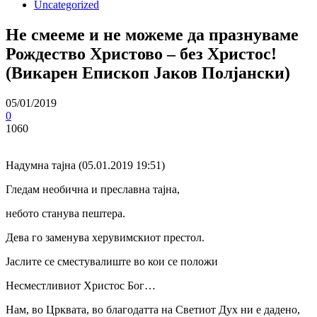
Uncategorized
Не смееме и не можеме да празнуваме
Рождество Христово – без Христос!
(Викарен Епископ Јаков Полјански)
05/01/2019
0
1060
Надумна тајна (05.01.2019 19:51)
Гледам необична и преславна тајна,
небото станува пештера.
Дева го заменува херувимскиот престол.
Јаслите се сместувалиште во кои се положи
Несместливиот Христос Бог…
Нам, во Црквата, во благодатта на Светиот Дух ни е дадено,