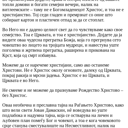
топли домови и богати семејни вечери, налик на
витлеемските – таму не е Богомладенецот Христос, и тоа не е
христијанство. Тој седи гладен и премрзнат со оние што
собираат картон и пластичен отпад за да се стоплат.
Во Него ни е дадено целиот свет да го чувствуваме како свое
семејство. Тоа е Црквата, и тоа е христијанство. Дојдете да ја
видите оваа чудесна прегратка Божја, која го прегрнува сето
човештво во лицето на тројцата мудреци, и навестува уште
поголема и жртвена прегратка, раширена и прикована на
Крст, која од смрт избавува.
Можеме да се наречеме христијани, само ако останеме
Христови. Не е Христос околу огновите, далеку од Црквата,
покрај ракија и мрсни јадења. Христос е во Црквата, и
Црквата е во Него.
Не смееме и не можеме да празнуваме Рождество Христово –
без Христос.
Оваа необична и преславна тајна на Раѓањето Христово, како
што вели свети Јован Дамаскин, нѐ воведува во уште
подлабока и надумна тајна, која се остварува на личен и
љубовен план помеѓу Бог и човекот, а тоа е кога човековото
срце станува сместувалиште на Несместливиот, налик на