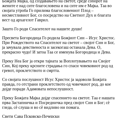
Божјата Мајка, од создавањето на светот, среде соборот на
жените е над сите благословена и на сите им е Мајка. Таа во
својата утроба Го прилима благословениот Плод –
несместливиот Бог, со посредство на Светиот Дух и благата
вест од архагелот Гаврил.
Зашто Го роди Спасителот на нашите души!
Пресвета Богородица Го родила Божјиот Син – Исус Христос.
При Рождеството на Спасителот на светот – својот Син и Бог,
ја зачувала девственоста и засекогаш останала Дева. О,
прекрасно чудо! И затоа Таа се именува Богородица и Дева.
Преку Неа Бог ја откри тајната за Воплотувањето на Својот
Син, Кој преку крсните страдања го спаси човековиот род од
гревот, проклетството и смртта.
Со својата послушност Исус Христос ја задоволи Божјата
правда, го отстрани проклетството од човечкиот род, до кое
дојде поради Адамовата непослушност.
Преку Божјата Мајка дојде спасението на светот. Таа е нашата
прва Застапничка и Посредничка пред својот Син и Бог; сѐ
гледа, сѐ слуша и во сѐ видливо ни помага.
Свети Сава Псковско-Печерски