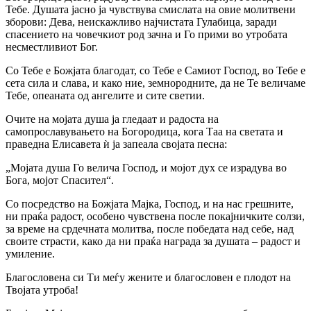
Тебе. Душата јасно ја чувствува смислата на овие молитвени
зборови: Дева, неискажливо најчистата Гулабица, заради
спасението на човечкиот род зачна и Го прими во утробата
несместливиот Бог.
Со Тебе е Божјата благодат, со Тебе е Самиот Господ, во Тебе е
сета сила и слава, и како ние, земнородните, да не Те величаме
Тебе, опеаната од ангелите и сите светии.
Очите на мојата душа ја гледаат и радоста на
самопрославувањето на Богородица, кога Таа на светата и
праведна Елисавета ѝ ја запеала својата песна:
„Мојата душа Го велича Господ, и мојот дух се израдува во
Бога, мојот Спасител“.
Со посредство на Божјата Мајка, Господ, и на нас грешните,
ни праќа радост, особено чувствена после покајничките солзи,
за време на срдечната молитва, после победата над себе, над
своите страсти, како да ни праќа награда за душата – радост и
умиление.
Благословена си Ти меѓу жените и благословен е плодот на
Твојата утроба!