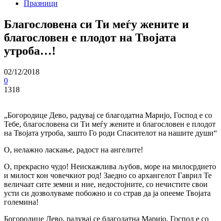
Празници
Благословена си Ти меѓу жените и
благословен е плодот на Твојата
утроба…!
02/12/2018
0
1318
„Богородице Дево, радувај се благодатна Маријо, Господ е со
Тебе, благословена си Ти меѓу жените и благословен е плодот
на Твојата утроба, зашто Го роди Спасителот на нашите души“
О, нелажно ласкање, радост на ангелите!
О, прекрасно чудо! Неискажлива љубов, море на милосрдието
и милост кон човечкиот род! Заедно со архангелот Гаврил Те
величаат сите земни и ние, недостојните, со нечистите свои
усти си дозволуваме побожно и со страв да ја опееме Твојата
големина!
Богородице Дево, радувај се благодатна Маријо, Господ е со