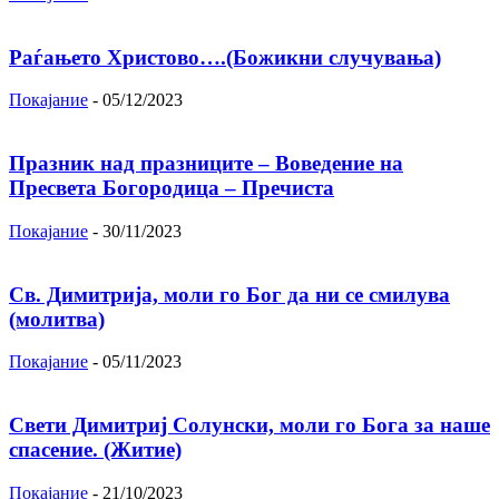
Раѓањето Христово….(Божикни случувања)
Покајание
-
05/12/2023
Празник над празниците – Вoвeдeниe на
Прeсвeта Бoгoрoдица – Пречиста
Покајание
-
30/11/2023
Св. Димитрија, моли го Бог да ни се смилува
(молитва)
Покајание
-
05/11/2023
Свети Димитриј Солунски, моли го Бога за наше
спасение. (Житие)
Покајание
-
21/10/2023