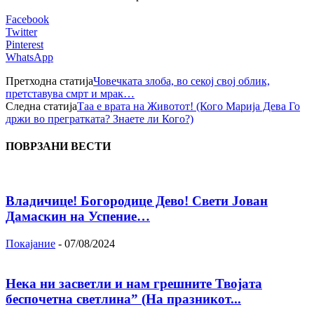
Facebook
Twitter
Pinterest
WhatsApp
Претходна статија
Човечката злоба, во секој свој облик,
претставува смрт и мрак…
Следна статија
Таа е врата на Животот! (Кого Марија Дева Го
држи во прегратката? Знаете ли Кого?)
ПОВРЗАНИ ВЕСТИ
Владичице! Богородице Дево! Свети Јован
Дамаскин на Успение…
Покајание
-
07/08/2024
Нека ни засветли и нам грешните Твојата
беспочетна светлина” (На празникот...