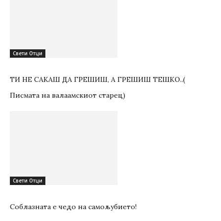
Свети Отци
ТИ НЕ САКАШ ДА ГРЕШИШ, А ГРЕШИШ ТЕШКО..(
Писмата на валаамскиот старец)
Свети Отци
Соблазната е чедо на самољубието!