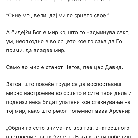
“Сине мој, вели, дај ми го срцето свое.”
А бидејќи Бог е мир кој што го надминува секој
ум, неопходно е во срцето кое го сака да Го
прими, да владее мир.
Само во мир е станот Негов, пее цар Давид.
Затоа, што повеќе труди се да воспоставиш
мирно настроение во срцето и сите твои дела и
подвизи нека бидат упатени кон стекнување на
тој мир, како што рекол големиот авва Арсениј:
„Обрни го сето внимание врз тоа, внатрешното
настроение да ти биде во Бога и ќе ги победиш