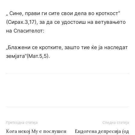
„ Сине, прави ги сите свои дела во кроткост“
(Сирах.3,17), за да се удостоиш на ветувањето
на Спасителот:
„Блажени се кротките, зашто тие ќе ја наследат
земјата“(Мат.5,5).
Претходна статија
Следна статија
Кога некој Му е послушен
Ендогена депресија (од