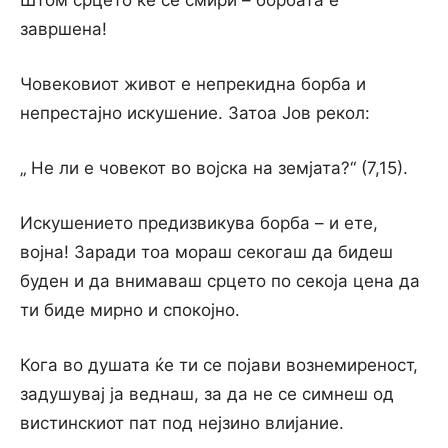
Штом срцето ќе се смири – борбата е
завршена!
Човековиот живот е непрекидна борба и
непрестајно искушение. Затоа Јов рекол:
„ Не ли е човекот во војска на земјата?“ (7,15).
Искушението предизвикува борба – и ете,
војна! Заради тоа мораш секогаш да бидеш
буден и да внимаваш срцето по секоја цена да
ти биде мирно и спокојно.
Кога во душата ќе ти се појави вознемиреност,
задушувај ја веднаш, за да не се симнеш од
вистинскиот пат под нејзино влијание.