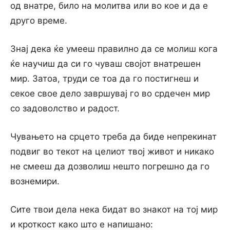
од внатре, било на молитва или во кое и да е
друго време.
Знај дека ќе умееш правилно да се молиш кога
ќе научиш да си го чуваш својот внатрешен
мир. Затоа, труди се тоа да го постигнеш и
секое свое дело завршувај го во срдечен мир
со задоволство и радост.
Чувањето на срцето треба да биде непрекинат
подвиг во текот на целиот твој живот и никако
не смееш да дозволиш нешто погрешно да го
вознемири.
Сите твои дела нека бидат во знакот на тој мир
и кроткост како што е напишано: