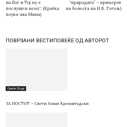
на Бог и Тој му е
“природата” – примерот
послушен нему“. (Кратка
на болеста на Н.В. Гогољ)
поука-ава Мина)
ПОВРЗАНИ ВЕСТИ
ПОВЕЌЕ ОД АВТОРОТ
Свети Отци
ЗА ПОСТОТ – Свети Јован Кронштадски