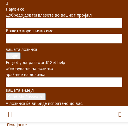
Најави се
Добредојдовте! влезете во вашиот профил
Вашето корисничко име
вашата лозинка
Forgot your password? Get help
обновување на лозинка
враќање на лозинка
вашата е-мејл
А лозинка ќе ви биде испратено до вас.
Покајание