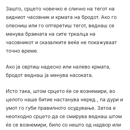
Зашто, срцето човечко е слично на тегот на
ѕидниот часовник и крмата на бродот. Ако го
олесниш или го оптеретиш тегот, веднаш се
менува брзината на сите тркалца на
часовникот и сказалките веќе не покажуваат
точно време.
Ако ја свртиш надесно или налево крмата,
бродот веднаш ја менува насоката.
Исто така, штом срцето ќе се вознемири, во
целото наше битие настанува неред , па дури и
умот го губи правилното осудување. Затоа е
неопходно срцето да се смирува веднаш штом
ќе се вознемири, било со нешто од надвор или