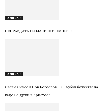
Свети Отци
НЕПРАВДАТА ГИ МАЧИ ПОТОМЦИТЕ
Свети Отци
Свети Симеон Нов Богослов – О, љубов божествена,
каде Го држиш Христос?