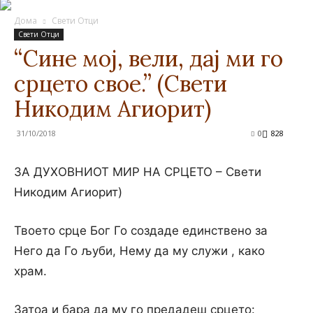
Дома
Свети Отци
Свети Отци
“Сине мој, вели, дај ми го
срцето свое.” (Свети
Никодим Агиорит)
31/10/2018
0
828
ЗА ДУХОВНИОТ МИР НА СРЦЕТО – Свети
Никодим Агиорит)
Твоето срце Бог Го создаде единствено за
Него да Го љуби, Нему да му служи , како
храм.
Затоа и бара да му го предадеш срцето: