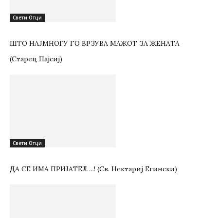
Свети Отци
ШТО НАЈМНОГУ ГО ВРЗУВА МАЖОТ ЗА ЖЕНАТА
(Старец Пајсиј)
Свети Отци
ДА СЕ ИМА ПРИЈАТЕЛ….! (Св. Нектариј Егински)