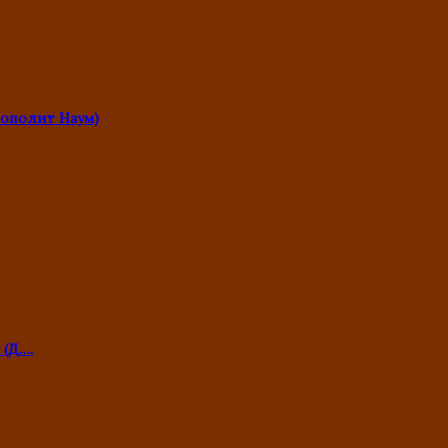
ополит Наум)
 (Д….