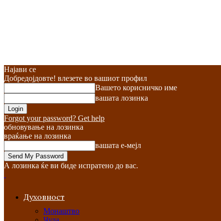
Најави се
Добредојдовте! влезете во вашиот профил
Вашето корисничко име
вашата лозинка
Forgot your password? Get help
обновување на лозинка
враќање на лозинка
вашата е-мејл
А лозинка ќе ви биде испратено до вас.
Духовност
Монаштво
Чуда