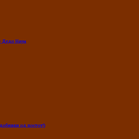
- Дедо Наум
обивки од постот!)