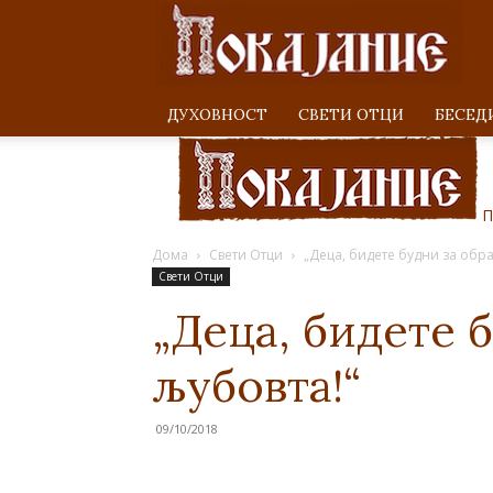
ДУХОВНОСТ
СВЕТИ ОТЦИ
БЕСЕД
П
Дома
Свети Отци
„Деца, бидете будни за обра
Свети Отци
„Деца, бидете б
љубовта!“
09/10/2018