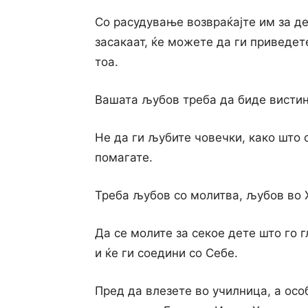
Co расудување возвраќајте им за де
засакаат, ќе можете да ги приведет
тоа.
Вашата љубов треба да биде вистин
He да ги љубите човечки, како што 
помагате.
Треба љубов co молитва, љубов во 
Да се молите за секое дете што го г
и ќе ги соедини co Себе.
Пред да влезете во училница, а осо