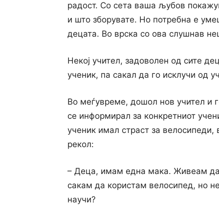
радост. Co сета ваша љубов покажу
и што зборувате. Но потребна е уме
децата. Во врска co ова слушнав н
Некој учител, задоволен од сите де
ученик, па сакал да го исклучи од у
Во меѓувреме, дошол нов учител и г
се информирал за конкретниот учени
ученик имал страст за велосипеди, 
рекол:
– Деца, имам една мака. Живеам да
сакам да користам велосипед, но не
научи?