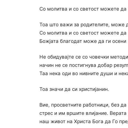
Co молитва и co светост можете да
Тоа што важи за родителите, може д
Co молитва и co светост можете да
Божјата благодат може да ги осени 
He обидувајте се co човечки методи
начин не се постигнува добар резулт
Таа нека оди во нивните души и нек
Тоа значи да си христијанин.
Вие, просветните работници, без да
стрес и им вршите влијание. Верата 
наш живот на Христа Бога да Го пр