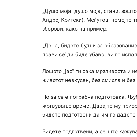
„Душо моја, душо моја, стани, зошто
Андреј Критски). Меѓутоа, немојте т
зборови, како на пример:
„Деца, бидете будни за образование
прави се’ да биде убаво, ви го испо
Лошото „јас” ги сака мрзливоста и 
животот невкусен, без смисла и без 
Ho за се е потребна подготовка. Љу
жртвување време. Давајте му приор
бидете подготвени да им го дадете
Бидете подготвени, a ce’ што кажува