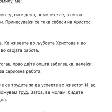
омилуј ме”.
поглед сите деца, помолете се, а потоа
и. Принесувајќи се така себеси на Христос,
та. Ќе живеете во љубовта Христова и во
во својата работа.
тогаш прво дајте општа забелешка, велејќи:
за сериозна работа.
е се трудите за да успеете во животот. И јас,
ложувам труд. Затоа, ве молам, бидете
цел.