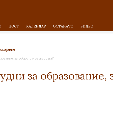
И
ПОСТ
KАЛЕНДАР
ОСТАНАТО
ВИДЕО
окајание
зование, за доброто и за љубовта!“
удни за образование, 