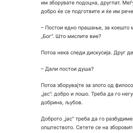
им зборувате подоцна, другпат. Меѓу
добро ќе се подготвите и ќе им рече
– Постои едно прашање, за коешто 
„Бог”. Што мислите вие?
Потоа нека следи дискусија. Друг де
– Дали постои душа?
Потоа зборувајте за злото од филос
„јас”: добро и лошо. Треба да го не
добрина, љубов.
Доброто „jac” треба да го разбудим
општеството. Сетете се на зборовит