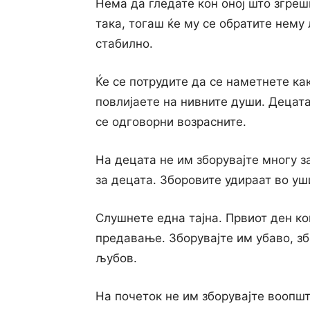
Нема да гледате кон оној што згре
така, тогаш ќе му се обратите нему 
стабилно.
Ќе се потрудите да се наметнете ка
повлијаете на нивните души. Децата
се одговорни возрасните.
Ha децата не им зборувајте многу за
за децата. Зборовите удираат во уш
Слушнете една тајна. Првиот ден ко
предавање. Зборувајте им убаво, зб
љубов.
На почеток не им зборувајте воопшто