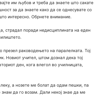
вајте им љубов и треба да знаете што сакате
шност за да знаете како да се однесувате co
ешто интересно. Обрнете внимание.
ца, страдал поради недисциплината на еден
чилиштето.
о презел раководењето на паралелката. Тој
к. Новиот учител, штом дознал дека тој
вториот ден, кога влегол во училницата,
леку, а нозете ме болат да одам пешки, па
 знам да го возам. Дали некој знае да ме