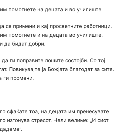
 им помогнете на децата и во училиште
а се примени и кај просветните работници.
 им помогнете и на децата во училиште.
и да бидат добри.
 да ги поправите лошите состојби. Co тој
ат. Повикувајте ја Божјата благодат за сите.
а ги промени.
 го сфаќате тоа, на децата им пренесувате
го изгонува стресот. Нели велиме: „И сиот
едадеме”.