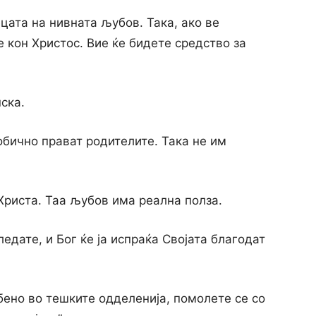
цата на нивната љубов. Така, ако ве
е кон Христос. Вие ќе бидете средство за
ска.
обично прават родителите. Така не им
Христа. Таа љубов има реална полза.
ледате, и Бог ќе ја испраќа Својата благодат
бено во тешките одделенија, помолете се co