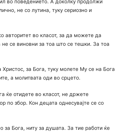
шил во поведението. А доколку продолжи
лично, не co лутина, туку сериозно и
ко авторитет во класот, за да можете да
 не се виновни за тоа што се тешки. За тоа
 Христос, за Бога, туку молете My ce на Бога
ите, а молитвата оди во срцето.
га ќе отидете во класот, не држете
ор по збор. Кон децата однесувајте се co
 за Бога, ниту за душата. За тие работи ќе