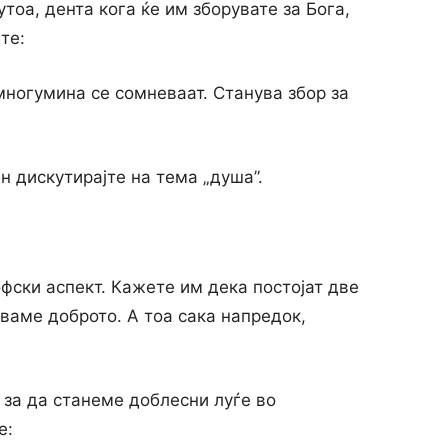
тоа, дента кога ќе им зборувате за Бога,
те:
многумина се сомневаат. Станува збор за
н дискутирајте на тема „душа”.
офски аспект. Кажете им дека постојат две
гуваме доброто. А тоа сака напредок,
е за да станеме доблесни луѓе во
е: