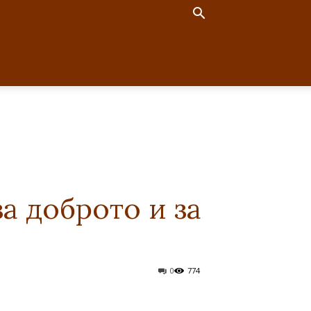
за доброто и за
0
774