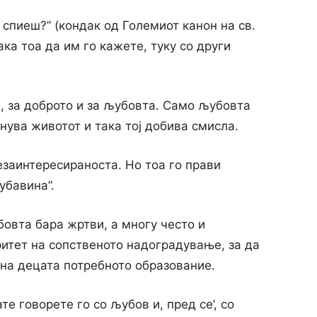
 спиеш?” (кондак од Големиот канон на св.
ака тоа да им го кажете, туку co други
, за доброто и за љубовта. Само љубовта
лнува животот и така тој добива смисла.
незаинтересираноста. Но тоа го прави
убавина”.
бовта бара жртви, а многу често и
итет на сопственото надоградување, за да
 на децата потребното образование.
те говорете го co љубов и, пред се’, co