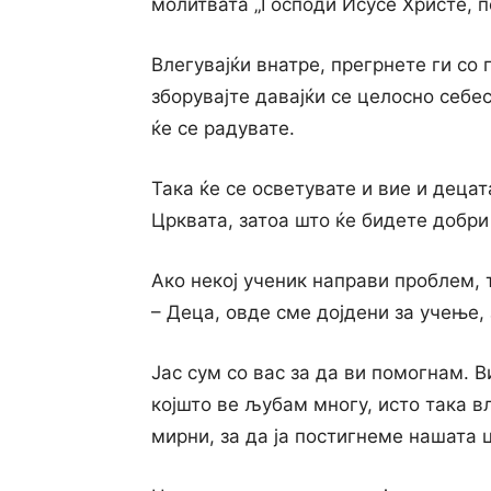
молитвата „Господи Исусе Христе, п
Влегувајќи внатре, прегрнете ги co 
зборувајте давајќи се целосно себес
ќе се радувате.
Така ќе се осветувате и вие и деца
Црквата, затоа што ќе бидете добри 
Ако некој ученик направи проблем, 
– Деца, овде сме дојдени за учење, 
Јас сум co вас за да ви помогнам. Ви
којшто ве љубам многу, исто така в
мирни, за да ја постигнеме нашата 