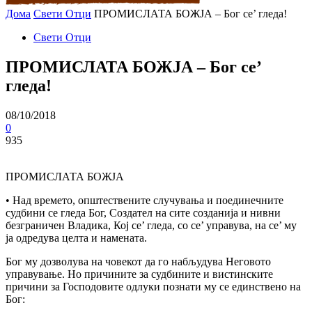
Дома
Свети Отци
ПРОМИСЛАТА БОЖЈА – Бог се’ гледа!
Свети Отци
ПРОМИСЛАТА БОЖЈА – Бог се’
гледа!
08/10/2018
0
935
ПРОМИСЛАТА БОЖЈА
• Над времето, општествените случувања и поединечните
судбини се гледа Бог, Создател на сите созданија и нивни
безграничен Владика, Кој се’ гледа, со се’ управува, на се’ му
ја одредува целта и намената.
Бог му дозволува на човекот да го набљудува Неговото
управување. Но причините за судбините и вистинските
причини за Господовите одлуки познати му се единствено на
Бог: