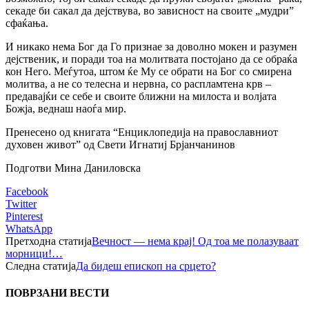
секаде би сакал да дејствува, во зависност на своите „мудри”
сфаќања.
И никако нема Бог да Го признае за доволно мокен и разумен
дејственик, и поради тоа на молитвата постојано да се обраќа
кон Него. Меѓутоа, штом ќе My се обрати на Бог со смирена
молитва, а не со телесна и нервна, со распламтена крв –
предавајќи се себе и своите ближни на милоста и волјата
Божја, веднаш наоѓа мир.
Пренесено од книгата “Енциклопедија на православниот
духовен живот” од Свети Игнатиј Брјанчанинов
Подготви Мина Даниловска
Facebook
Twitter
Pinterest
WhatsApp
Претходна статија
Вечност — нема крај! Од тоа ме полазуваат
морници!…
Следна статија
Да бидеш епископ на срцето?
ПОВРЗАНИ ВЕСТИ