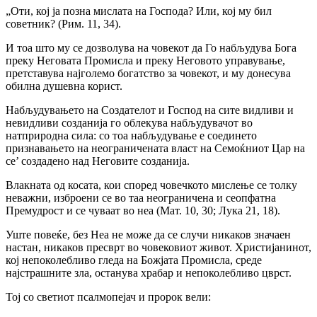
„Оти, кој ја позна мислата на Господа? Или, кој му бил
советник? (Рим. 11, 34).
И тоа што му се дозволува на човекот да Го набљудува Бога
преку Неговата Промисла и преку Неговото управување,
претставува најголемо богатство за човекот, и му донесува
обилна душевна корист.
Набљудувањето на Создателот и Господ на сите видливи и
невидливи созданија го облекува набљудувачот во
натприродна сила: со тоа набљудување е соединето
признавањето на неограничената власт на Семоќниот Цар на
се’ создадено над Неговите созданија.
Влакната од косата, кои според човечкото мислење се толку
неважни, изброени се во таа неограничена и сеопфатна
Премудрост и се чуваат во неа (Мат. 10, 30; Лука 21, 18).
Уште повеќе, без Неа не може да се случи никаков значаен
настан, никаков пресврт во човековиот живот. Христијанинот,
кој непоколебливо гледа на Божјата Промисла, среде
најстрашните зла, останува храбар и непоколебливо цврст.
Тој со светиот псалмопејач и пророк вели: