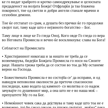
ке го видат храброто и кротко самоодрекување и целосната
предаденост на волјата Божја! Отфрлајќи ја таа блажена
покорност, тие од светли и добри ангели станале мрачни и
сезлобни демони.
Тие ќе отстапат со срам, а душата без пречки ќе го продолжи
својот пат, таму каде што е нејзиното богатство – Бог.
Таму лице в лице ке Го гледа Оној, Кого овде Го гледа со вера
во Неговата Промисла и вечно ќе воскликнува: слава на Бога!
Себлагост на Промислата
• Христијанинот никогаш и за ништо не треба да се
вознемирува, бидејќи Божјата Промисла го носи на Своите
раце. Нашата грижа треба да се состои во тоа да Му останеме
верни на Господа.
• Божествената Промисла е во состојба се’ да исправи, и од
навидум неповолни околности да преточи спасоносни
последици, како водата од каменот- со молитва и со надеж
зачувајте го душевниот мир, а она што не е во наша моќ –
препуштете Му го на Бог.
• Немоќниот човек сака да дејствува и таму каде што тоа не е
возможно, тој би сакал секаде да пружи својатат „моќна” рака,