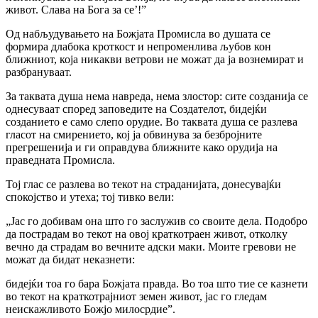
живот. Слава на Бога за се’!”
Од набљудувањето на Божјата Промисла во душата се
формира длабока кроткост и непроменлива љубов кон
ближниот, која никакви ветрови не можат да ja вознемират и
разбрануваат.
За таквата душа нема навреда, нема злостор: сите созданија се
однесуваат според заповедите на Создателот, бидејќи
созданието е само слепо орудие. Во таквата душа се разлева
гласот на смирението, кој ја обвинува за безбројните
прегрешенија и ги оправдува ближните како орудија на
праведната Промисла.
Тој глас се разлева во текот на страданијата, донесувајќи
спокојство и утеха; тој тивко вели:
„Јас го добивам она што го заслужив со своите дела. Подобро
да пострадам во текот на овој краткотраен живот, отколку
вечно да страдам во вечните адски маки. Моите гревови не
можат да бидат неказнети:
бидејќи тоа го бара Божјата правда. Во тоа што тие се казнети
во текот на краткотрајниот земен живот, jac го гледам
неискажливото Божјо милосрдие”.