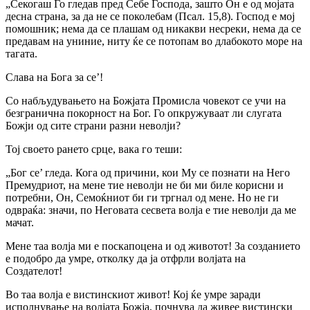
„Ceкогаш Го гледав пред Себе Господа, зашто Он е од мојата
десна страна, за да не се поколебам (Псал. 15,8). Господ е мој
помошник; нема да се плашам од никакви несреки, нема да се
предавам на униние, ниту ќе се потопам во длабокото море на
тагата.
Слава на Бога за се’!
Co набљудувањето на Божјата Промисла човекот се учи на
безгранична покорност на Бог. Го опкружуваат ли слугата
Божји од сите страни разни неволји?
Тој своето рането срце, вака го теши:
„Бог се’ гледа. Кога од причини, кои Му се познати на Него
Премудриот, на мене тие неволји не би ми биле корисни и
потребни, Он, Семоќниот би ги тргнал од мене. Но не ги
одвраќа: значи, по Неговата сесвета волја е тие неволји да ме
мачат.
Мене таа волја ми е поскапоцена и од животот! За созданието
е подобро да умре, отколку да ја отфрли волјата на
Создателот!
Во таа волја е вистинскиот живот! Кој ќе умре заради
исполнување на волјата Божја, почнува да живее вистински