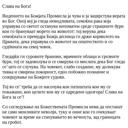
Слава на Бога!
Видението на Божјата Промисла ја чува и ја зацврстува верата
во Бог. Оној кој ја гледа невидливата, семоќна рака која
управува со светот останува непоматен среде страшните бури
кои го брануваат морето на животот: тој верува дека
семоќната и премудpa Божја десница го држи кормилото на
Црквата, дека управува со животот на општеството и со
судбината на секој човек.
Гледајќи ги суровите бранови, мрачните облаци и грозните
бури, тој се задоволува и се смирува со мислата дека Бог гледа
се’ што се случува. На човекот, слабо создание, му доликува
тивка и смирена покорност, едно побожно познание и
созерцување на Божјите судови.
Тој во се’ треба да се насочува кон патиштата кои му се
покажани, кон целите кои му се одредени одозгора! Слава на
Бога за се’!
Co согледување на Божествената Промисла нема да опстанат
не само минливите неволји, туку и оние кои го очекуваат
човекот за време на стапувањето во вечноста, зад границата
на гробот.