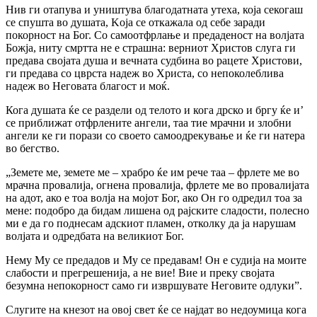
Нив ги отапува и уништува благодатната утеха, која секогаш
се спушта во душата, Koja се откажала од себе заради
покорност на Бог. Со самоотфрлање и предаденост на волјата
Божја, ниту смртта не е страшна: верниот Христов слуга ги
предава својата душа и вечната судбина во рацете Христови,
ги предава со цврста надеж во Христа, со непоколеблива
надеж во Неговата благост и моќ.
Кога душата ќе се раздели од телото и кога дрско и бргу ќе и’
се приближат отфрлените ангели, таа тие мрачни и злобни
ангели ке ги порази со своето самоодрекување и ќе ги натера
во бегство.
„Земете ме, земете ме – храбро ќе им рече таа – фрлете ме во
мрачна провалија, огнена провалија, фрлете ме во провалијата
на адот, ако е тоа волја на мојот Бог, ако Он го одредил тоа за
мене: подобро да бидам лишена од рајските сладости, полесно
ми е да го поднесам адскиот пламен, отколку да jа нарушам
волјата и одредбата на великиот Бог.
Нему My се предадов и Му се предавам! Он е судија на моите
слабости и прегрешенија, а не вие! Вие и преку својата
безумна непокорност само ги извршувате Неговите одлуки”.
Слугите на кнезот на овој свет ќе се најдат во недоумица кога