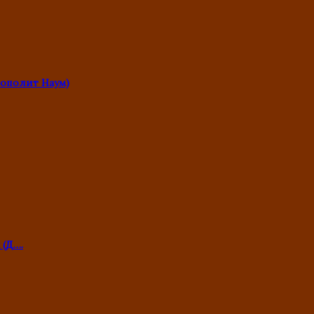
ополит Наум)
 (Д….