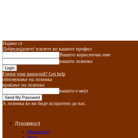
Најави се
Добредојдовте! влезете во вашиот профил
Вашето корисничко име
вашата лозинка
Forgot your password? Get help
обновување на лозинка
враќање на лозинка
вашата е-мејл
А лозинка ќе ви биде испратено до вас.
Духовност
Монаштво
Чуда