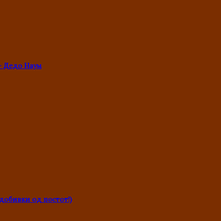
- Дедо Наум
обивки од постот!)