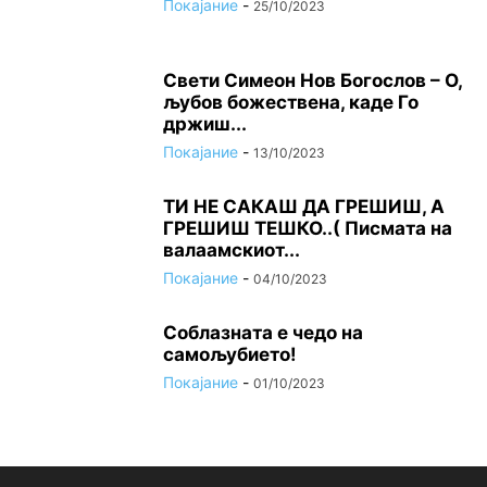
Покајание
-
25/10/2023
Свети Симеон Нов Богослов – О,
љубов божествена, каде Го
држиш...
Покајание
-
13/10/2023
ТИ НЕ САКАШ ДА ГРЕШИШ, А
ГРЕШИШ ТЕШКО..( Писмата на
валаамскиот...
Покајание
-
04/10/2023
Соблазната е чедо на
самољубието!
Покајание
-
01/10/2023