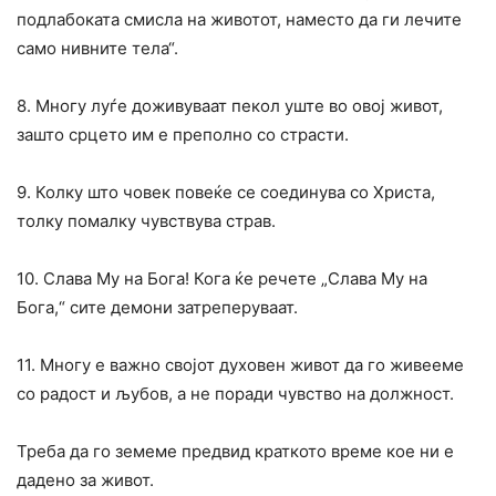
подлабоката смисла на животот, наместо да ги лечите
само нивните тела“.
8. Многу луѓе доживуваат пекол уште во овој живот,
зашто срцето им е преполно со страсти.
9. Колку што човек повеќе се соединува со Христа,
толку помалку чувствува страв.
10. Слава Му на Бога! Кога ќе речете „Слава Му на
Бога,“ сите демони затреперуваат.
11. Многу е важно својот духовен живот да го живееме
со радост и љубов, а не поради чувство на должност.
Треба да го земеме предвид краткото време кое ни е
дадено за живот.