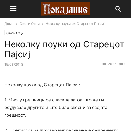
Дома
Свети Отци
Неколку поуки од Старецот Пајсиj
Свети Отци
Неколку поуки од Старецот
Пајсиj
2025
0
15/08/2018
Неколку поуки од Старецот Пајсиј:
1. Многу грешници се спасиле затоа што не ги
осудувале другите и што биле свесни за својата
грешност.
2. Предуслов за духовно напредување е смирението.