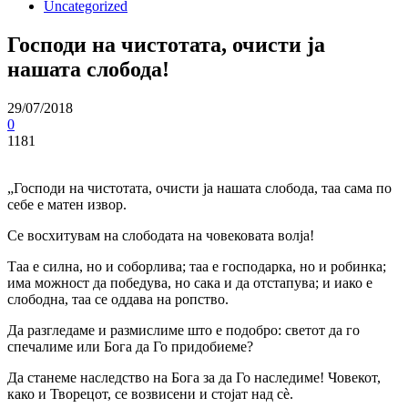
Uncategorized
Господи на чистотата, очисти ја
нашата слобода!
29/07/2018
0
1181
„Господи на чистотата, очисти ја нашата слобода, таа сама по
себе е матен извор.
Се восхитувам на слободата на човековата волја!
Таа е силна, но и соборлива; таа е господарка, но и робинка;
има можност да победува, но сака и да отстапува; и иако е
слободна, таа се оддава на ропство.
Да разгледаме и размислиме што е подобро: светот да го
спечалиме или Бога да Го придобиеме?
Да станеме наследство на Бога за да Го наследиме! Човекот,
како и Творецот, се возвисени и стојат над сè.