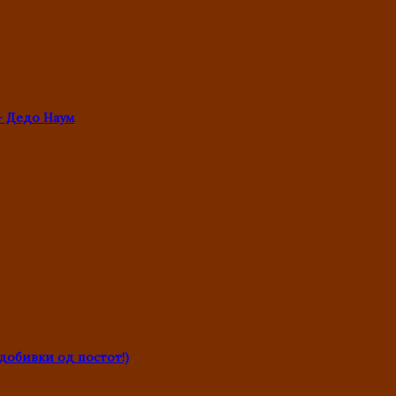
- Дедо Наум
обивки од постот!)