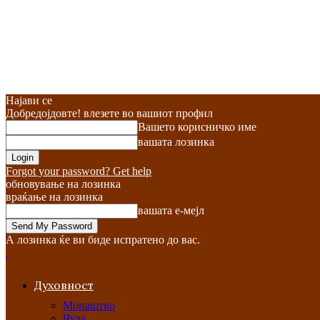
Најави се
Добредојдовте! влезете во вашиот профил
Вашето корисничко име
вашата лозинка
Forgot your password? Get help
обновување на лозинка
враќање на лозинка
вашата е-мејл
А лозинка ќе ви биде испратено до вас.
Духовност
Монаштво
Чуда