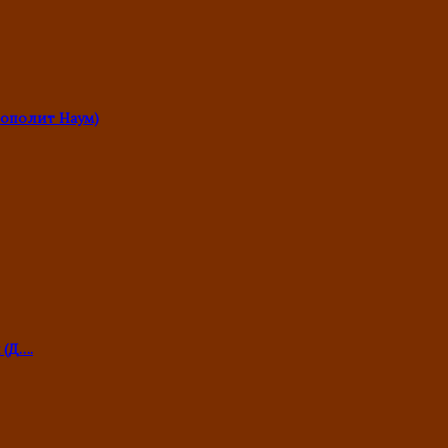
ополит Наум)
 (Д….