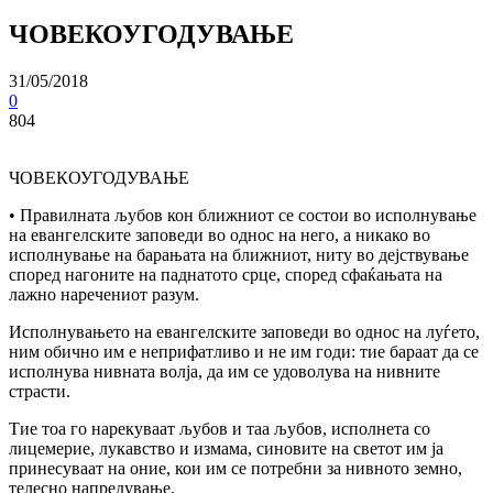
ЧОВЕКОУГОДУВАЊЕ
31/05/2018
0
804
ЧОВЕКОУГОДУВАЊЕ
• Правилната љубов кон ближниот се состои во исполнување
на евангелските заповеди во однос на него, а никако во
исполнување на барањата на ближниот, ниту во дејствување
според нагоните на паднатото срце, според сфаќањата на
лажно наречениот разум.
Исполнувањето на евангелските заповеди во однос на луѓето,
ним обично им е неприфатливо и не им годи: тие бараат да се
исполнува нивната волја, да им се удоволува на нивните
страсти.
Тие тоа го нарекуваат љубов и таа љубов, исполнета co
лицемерие, лукавство и измама, синовите на светот им ja
принесуваат на оние, кои им се потребни за нивното земно,
телесно напредување.