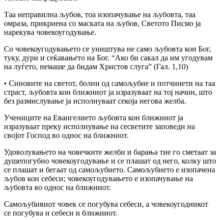
Таа неправилна љубов, тоа изопачување на љубовта, таа
омраза, прикриена co маската на љубов, Светото Писмо ја
нарекува човекоугодување.
Co човекоугодувањето се уништува не само љубовта кон Бог,
туку, дури и сеќавањето на Бог. “Ако би сакал да им угодувам
на луѓето, немаше да бидам Христов слуга” (Гал. 1,10)
• Синовите на светот, болни од самољубие и потчинети на таа
страст, љубовта кон ближниот ја изразуваат на тој начин, што
без размислување ја исполнуваат секоја негова желба.
Учениците на Евангелието љубовта кон ближниот ја
изразуваат преку исполнување на сесветите заповеди на
својот Господ во однос на ближниот.
Удоволувањето на човечките желби и барања тие го сметаат за
душепогубно човекоугодување и се плашат од него, колку што
се плашат и бегаат од самољубието. Самољубието е изопачена
љубов кон себеси; човекоугодувањето е изопачување на
љубовта во однос на ближниот.
Самољубивиот човек се погубува себеси, а човекоугодникот
се погубува и себеси и ближниот.