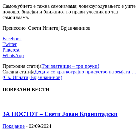
Самољубието е тажна самоизмама; човекоугодувањето е уште
полошо, бидејќи и ближниот го прави учесник во таа
самоизмама.
Пренесено
Свети Игнатиј Брјанчанинов
Facebook
Twitter
Pinterest
WhatsApp
Претходна статија
Три златници – три поуки!
Следна статија
Децата со краткотрајно присуство на земјата….
(Св. Игнатиј Брјанчанинов)
ПОВРЗАНИ ВЕСТИ
ЗА ПОСТОТ – Свети Јован Кронштадски
Покајание
-
02/09/2024