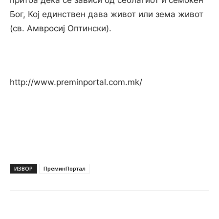
притоа дека сѐ зависи од себлагиот и семоќен
Бог, Кој единствен дава живот или зема живот
(св. Амвросиј Оптински).
http://www.preminportal.com.mk/
ИЗВОР
ПреминПортал