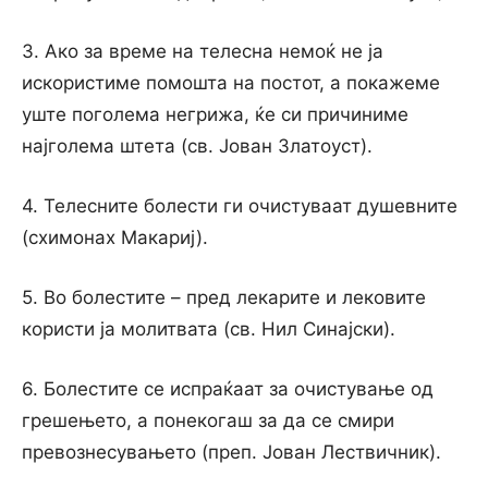
3. Ако за време на телесна немоќ не ја
искористиме помошта на постот, а покажеме
уште поголема негрижа, ќе си причиниме
најголема штета (св. Јован Златоуст).
4. Телесните болести ги очистуваат душевните
(схимонах Макариј).
5. Во болестите – пред лекарите и лековите
користи ја молитвата (св. Нил Синајски).
6. Болестите се испраќаат за очистување од
грешењето, а понекогаш за да се смири
превознесувањето (преп. Јован Лествичник).