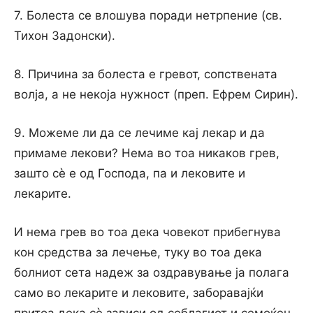
7. Болеста се влошува поради нетрпение (св.
Тихон Задонски).
8. Причина за болеста е гревот, сопствената
волја, а не некоја нужност (преп. Ефрем Сирин).
9. Можеме ли да се лечиме кај лекар и да
примаме лекови? Нема во тоа никаков грев,
зашто сѐ е од Господа, па и лековите и
лекарите.
И нема грев во тоа дека човекот прибегнува
кон средства за лечење, туку во тоа дека
болниот сета надеж за оздравување ја полага
само во лекарите и лековите, заборавајќи