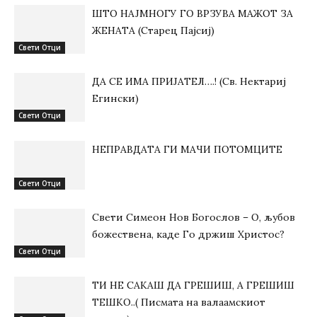
ШТО НАЈМНОГУ ГО ВРЗУВА МАЖОТ ЗА
ЖЕНАТА (Старец Пајсиј)
Свети Отци
ДА СЕ ИМА ПРИЈАТЕЛ….! (Св. Нектариј
Егински)
Свети Отци
НЕПРАВДАТА ГИ МАЧИ ПОТОМЦИТЕ
Свети Отци
Свети Симеон Нов Богослов – О, љубов
божествена, каде Го држиш Христос?
Свети Отци
ТИ НЕ САКАШ ДА ГРЕШИШ, А ГРЕШИШ
ТЕШКО..( Писмата на валаамскиот