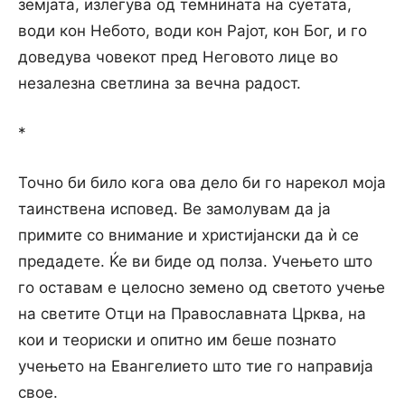
земјата, излегува од темнината на суетата,
води кон Небото, води кон Рајот, кон Бог, и го
доведува човекот пред Неговото лице во
незалезна светлина за вечна радост.
*
Точно би било кога ова дело би го нарекол моја
таинствена исповед. Ве замолувам да ја
примите со внимание и христијански да ѝ се
предадете. Ќе ви биде од полза. Учењето што
го оставам е целосно земено од светото учење
на светите Отци на Православната Црква, на
кои и теориски и опитно им беше познато
учењето на Евангелието што тие го направија
свое.