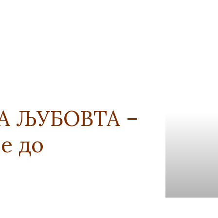
 ЗА ЉУБОВТА –
е до