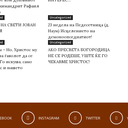
рхимандрит Рафаил
)
ed
Uncategorized
 НА СВЕТИ ЈОВАН
23 недела на Педесетница (д.
Л
Наум) Исцелението на
демоноопседнатиот!
ed
Uncategorized
 – Но, Христос му
АКО ПРЕСВЕТА БОГОРОДИЦА
а ѓаволот да се
НЕ СЕ РОДЕШЕ, УШТЕ ЌЕ ГО
Го искуша, само
ЧЕКАВМЕ ХРИСТОС!
ас и нашето
CEBOOK
INSTAGRAM
TWITTER