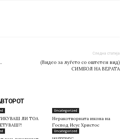
Следна статија
…
(Видео за луѓето со оштетен вид)
СИМБОЛ НА ВЕРАТА
АВТОРОТ
ed
Uncategorized
ТИКУВАШ ЛИ ТОА
Неракотворната икона на
ЕТУВАШ?!
Господ Исус Христос
ed
Uncategorized
от кон духовниот
ИНТЕРЕС…