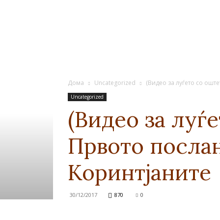
Дома
Uncategorized
(Видео за луѓето со оште
Uncategorized
(Видео за луѓ
Првото послан
Коринтјаните
30/12/2017
870
0