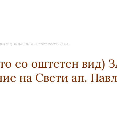
тен вид) ЗА ЉУБОВТА – Првото послание на...
ето со оштетен вид)
ие на Свети ап. Павл