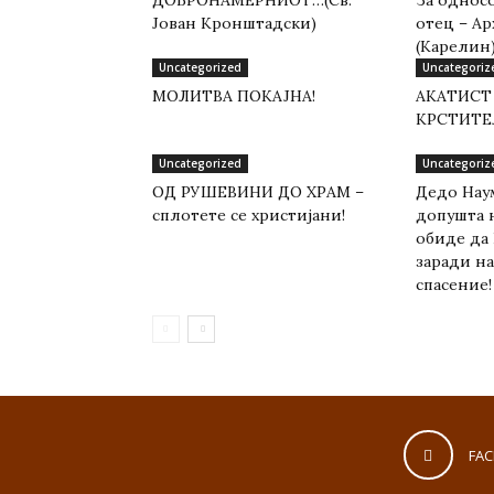
Јован Кронштадски)
отец – А
(Карелин
Uncategorized
Uncategoriz
МОЛИТВА ПОКАЈНА!
АКАТИСТ
КРСТИТЕ
Uncategorized
Uncategoriz
ОД РУШЕВИНИ ДО ХРАМ –
Дедо Наум
сплотете се христијани!
допушта н
обиде да 
заради н
спасение!
FA