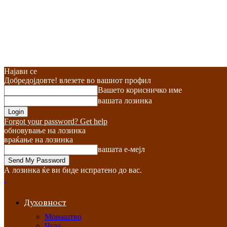
Најави се
Добредојдовте! влезете во вашиот профил
Вашето корисничко име
вашата лозинка
Forgot your password? Get help
обновување на лозинка
враќање на лозинка
вашата е-мејл
А лозинка ќе ви биде испратено до вас.
Духовност
Монаштво
Чуда