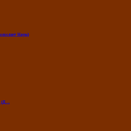
ополит Наум)
 (Д….