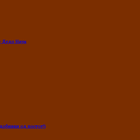
- Дедо Наум
обивки од постот!)