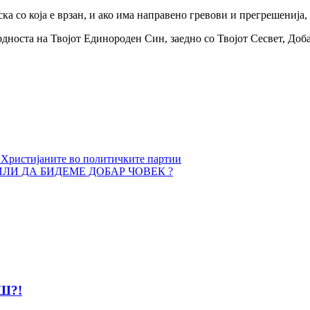
реска со која е врзан, и ако има направено гревови и прегрешениј
срдноста на Твојот Единороден Син, заедно со Твојот Сесвет, До
а Христијаните во политичките партии
ЛИ ДА БИДЕМЕ ДОБАР ЧОВЕК ?
Ш?!