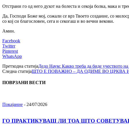
Отстрани го од него духот на болеста и секоја болка, мака и т
Да, Господи Боже мој, сожали се врз Твоето создание, со мило
со кој си благословен, сега и секогаш и во вечни векови.
Амин.
Facebook
Twitter
Pinterest
WhatsApp
Претходна статија
Дедо Наум: Какво треба да биде учеството н
Следна статија
ШТО Е ПОВАЖНО – ДА ОДИМЕ ВО ЦРКВА И
ПОВРЗАНИ ВЕСТИ
Покајание
-
24/07/2026
ГО ПРАКТИКУВАШ ЛИ ТОА ШТО СОВЕТУВА