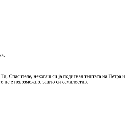
ка.
 Ти, Спасителе, некогаш си ја подигнал тештата на Петра и
то не е невозможно, зашто си семилостив.