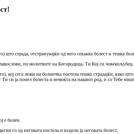
ст!
о) што страда, отстранувајќи од него секаква болест и тешка бол
славослови, по молитвите на Богородица, Ти Кој си човекољубец.
о), кој сега лежи на болничка постела тешко страдајќи, како што
 Ти си ја понел болеста и немоќта на нашиот род, и со Тебе ниш
ој е болен.
дигни го од неговата постела и исцели ја неговата болест.