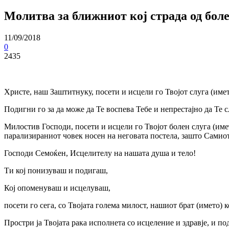
Молитва за ближниот кој страда од боле
11/09/2018
0
2435
Христе, наш Заштитнуку, посети и исцели го Твојот слуга (имет
Подигни го за да може да Те воспева Тебе и непрестајно да Те 
Милостив Господи, посети и исцели го Твојот болен слуга (имет
парализираниот човек носен на неговата постела, зашто Самиот
Господи Семоќен, Исцелителу на нашата душа и тело!
Ти кој понизуваш и подигаш,
Кој опоменуваш и исцелуваш,
посети го сега, со Твојата голема милост, нашиот брат (името) к
Простри ја Твојата рака исполнета со исцеление и здравје, и по