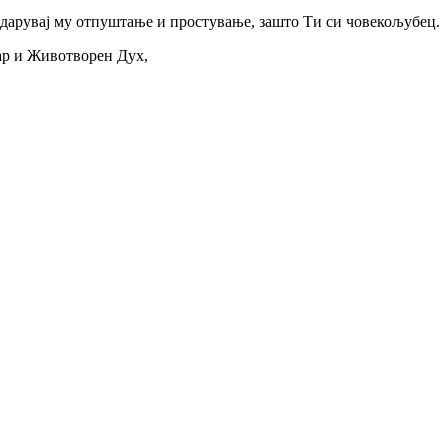
а, дарувај му отпуштање и простување, зашто Ти си човекољубец.
бар и Животворен Дух,