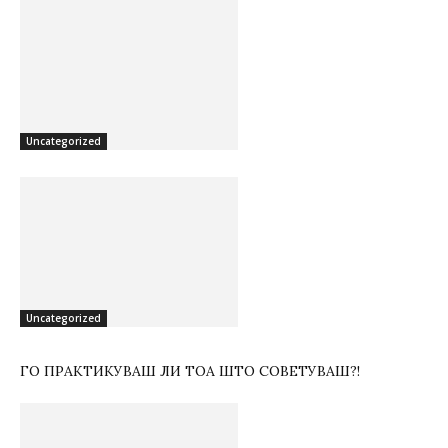
Uncategorized
Uncategorized
ГО ПРАКТИКУВАШ ЛИ ТОА ШТО СОВЕТУВАШ?!