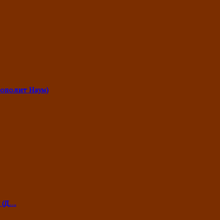
ополит Наум)
 (Д….