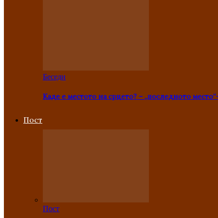
Беседи
Каде е местото на срцето? – „последното место“
Пост
Пост