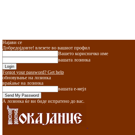
Најави се
Добредојдовте! влезете во вашиот профил
Вашето корисничко име
вашата лозинка
Forgot your password? Get help
обновување на лозинка
враќање на лозинка
вашата е-мејл
А лозинка ќе ви биде испратено до вас.