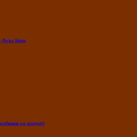
- Дедо Наум
обивки од постот!)