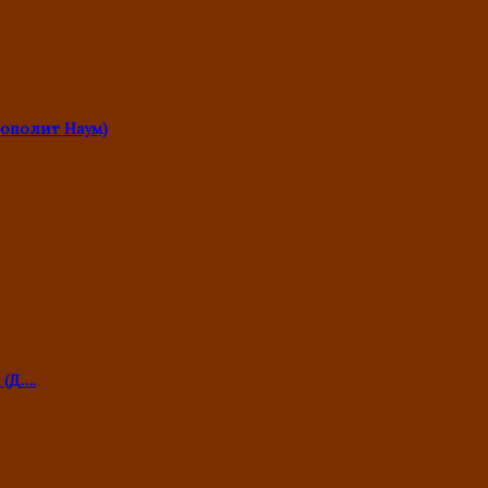
ополит Наум)
 (Д….