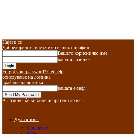
Најави се
Добредојдовте! влезете во вашиот профил
Вашето корисничко име
вашата лозинка
Forgot your password? Get help
обновување на лозинка
враќање на лозинка
вашата е-мејл
А лозинка ќе ви биде испратено до вас.
Духовност
Монаштво
Чуда