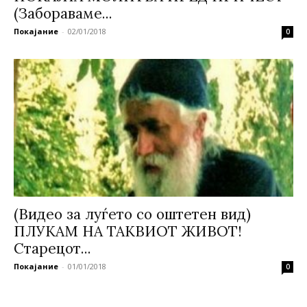
(Забораваме...
Покајание
-
02/01/2018
0
(Видео за луѓето со оштетен вид)
ПЛУКАМ НА ТАКВИОТ ЖИВОТ!
Старецот...
Покајание
-
01/01/2018
0