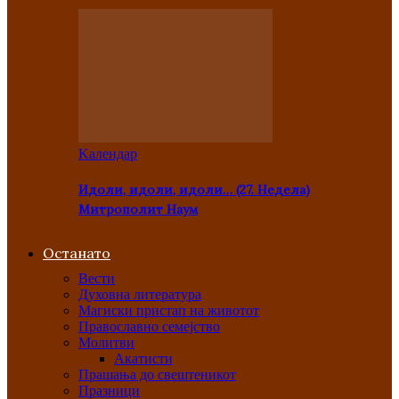
Kалендар
Идоли, идоли, идоли… (27. Недела)
Митрополит Наум
Останато
Вести
Духовна литература
Магиски пристап на животот
Православно семејство
Молитви
Акатисти
Прашања до свештеникот
Празници