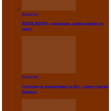
Kалендар
ДВЕТЕ ЛЕПТИ – вдовицата „пушти повеќе од
сите“!
Kалендар
Сретение и соединување со Бог – преку Светата
Причест