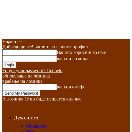
Најави се
Добредојдовте! влезете во вашиот профил
Вашето корисничко име
вашата лозинка
Forgot your password? Get help
обновување на лозинка
враќање на лозинка
вашата е-мејл
А лозинка ќе ви биде испратено до вас.
Духовност
Монаштво
Чуда