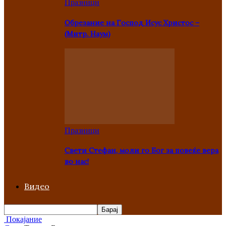
Празници
Oбрезание на Господ Исус Христос –
(Митр. Наум)
Празници
Свети Стефан, моли го Бог за повеќе вера
во нас!
Видео
Покајание