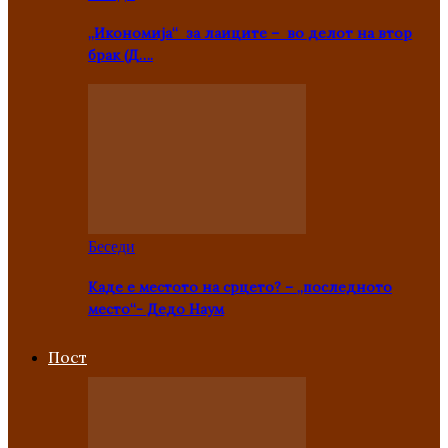
„Икономија“ за лаиците – во делот на втор
брак (Д….
Беседи
Каде е местото на срцето? – „последното
место“- Дедо Наум
Пост