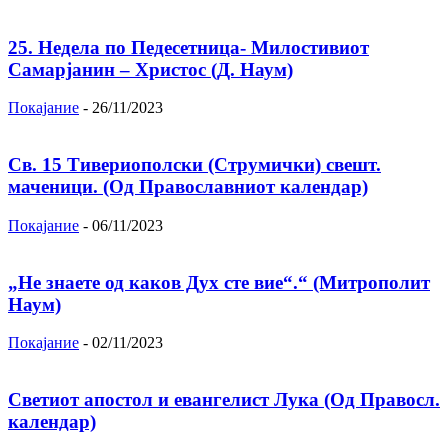
25. Недела по Педесетница- Милостивиот
Самарјанин – Христос (Д. Наум)
Покајание
-
26/11/2023
Св. 15 Тивeриoпoлски (Струмички) свeшт.
маченици. (Од Православниот календар)
Покајание
-
06/11/2023
„Не знаете од каков Дух сте вие“.“ (Митрополит
Наум)
Покајание
-
02/11/2023
Светиот апостол и евангелист Лука (Од Правосл.
календар)