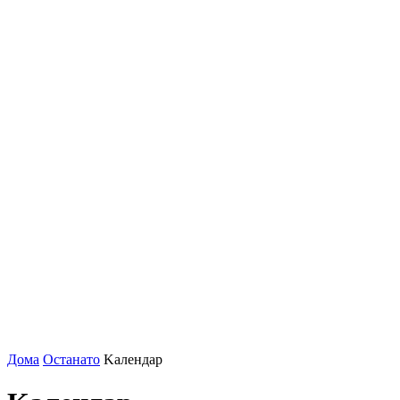
Дома
Останато
Kалендар